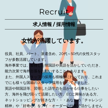
る。
Recruit
求人情報 / 採用情報
女性が活躍しています。
役員、社員、パート、派遣含め、20代～50代の女性スタッ
フが多数活躍しています。
海外事業では、習得した韓国語や英語を活かしていただき、
ECへ誘
能力次第で海外出張をお願いすることもあります。
また、外国人スタッフの採用も積極的に行っており、これま
でにも様々な国籍のスタッフ採用を行ってきました。
英語や韓国語等、習得した語学力を活かせる仕事をしたい
方、海外を飛び回って活躍したい方、ECに興味がある方、
海外
ネットショッピングが好きな方・・・あなたの「チャレンジ
精神」や「好奇心」をアイ・オーダーの仕事で活かしません