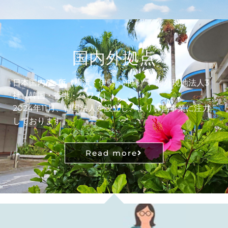
を日本
国内外拠点
せ
日本国内3ヵ所（横浜・伊勢・沖縄）、海外現地法人3
社（韓国・香港・ハワイ）。
2024年11月、韓国法人を設立し、より韓国事業に注力
しております。
Read more