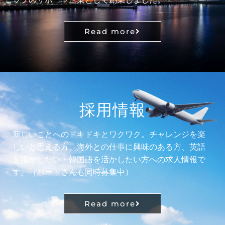
Read more
採用情報
輝か
新しいことへのドキドキとワクワク。チャレンジを楽
しいと思える方、海外との仕事に興味のある方、英語
を活かしたい・韓国語を活かしたい方への求人情報で
す。（パートさんも同時募集中）
Read more