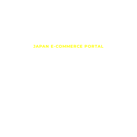
EC事業の日本進出は
ORDER
i-orderから
The Best Partner for Marketing in Japan
JAPAN E-COMMERCE PORTAL
Providing all you need to thrive in Japan
を見
経験と実績
日本のEC市場に携わって20年以上。