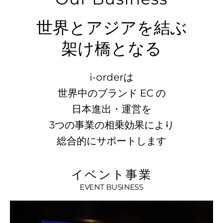
世界とアジアを結ぶ
架け橋となる
世界
i-orderは
世界中のブランド EC の
日本進出・運営を
3つの事業の相乗効果により
総合的にサポートします
社ア
イベント事業
EVENT BUSINESS