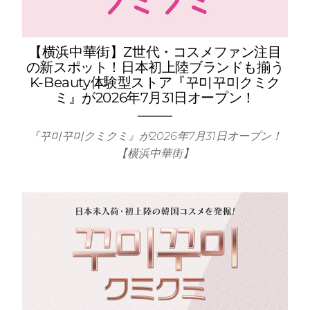
【横浜中華街】Z世代・コスメファン注目
の新スポット！日本初上陸ブランドも揃う
K-Beauty体験型ストア『꾸미꾸미クミク
致＆ネ
ミ』が2026年7月31日オープン！
『꾸미꾸미クミクミ』が2026年7月31日オープン！
ンド
【横浜中華街】