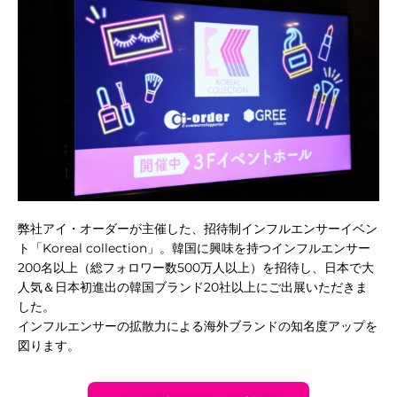
に埋
弊社アイ・オーダーが主催した、招待制インフルエンサーイベン
ト「Koreal collection」。韓国に興味を持つインフルエンサー
200名以上（総フォロワー数500万人以上）を招待し、日本で大
人気＆日本初進出の韓国ブランド20社以上にご出展いただきま
した。
インフルエンサーの拡散力による海外ブランドの知名度アップを
もれ
図ります。