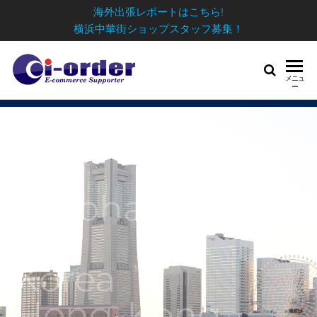
海外出張レポートはこちら!
横浜中華街ショップスタッフ募集！
メニュ
ー
Yokohama
日
Ise
Korea
Hong-Kong