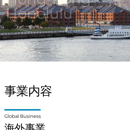
株式会
Honolulu
本・
事業内容
Global Business
海外事業