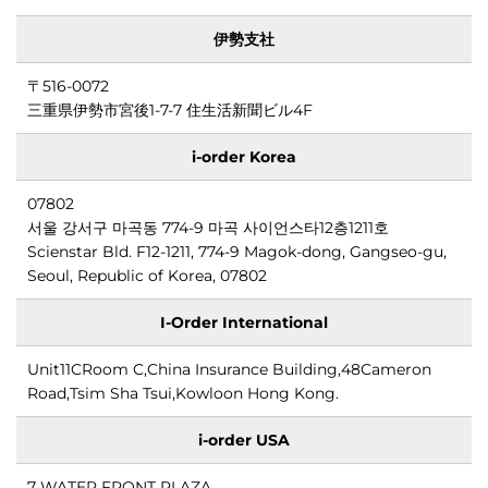
伊勢支社
〒516-0072
三重県伊勢市宮後1-7-7 住生活新聞ビル4F
イヤ
i-order Korea
07802
서울 강서구 마곡동 774-9 마곡 사이언스타12층1211호
Scienstar Bld. F12-1211, 774-9 Magok-dong, Gangseo-gu,
Seoul, Republic of Korea, 07802
I-Order International
Unit11CRoom C,China Insurance Building,48Cameron
Road,Tsim Sha Tsui,Kowloon Hong Kong.
i-order USA
7 WATER FRONT PLAZA