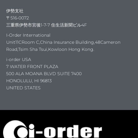
伊勢支社
〒516-0072
三重県伊勢市宮後1-7-7 住生活新聞ビル4F
I-Order International
Unit11CRoom C,China Insurance Building,48Cameron
Road,Tsim Sha Tsui,Kowloon Hong Kong.
i-order USA
7 WATER FRONT PLAZA
500 ALA MOANA BLVD SUITE 7400
HONOLULU, HI 96813
UNITED STATES
原石