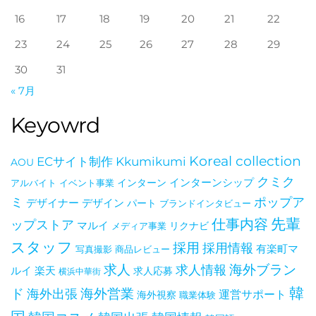
16
17
18
19
20
21
22
23
24
25
26
27
28
29
30
31
イ・オ
« 7月
Keyowrd
Koreal collection
ECサイト制作
Kkumikumi
AOU
クミク
インターン
インターンシップ
アルバイト
イベント事業
ポップア
てい
ミ
デザイナー
デザイン
パート
ブランドインタビュー
仕事内容
先輩
ップストア
マルイ
メディア事業
リクナビ
スタッフ
採用
採用情報
有楽町マ
写真撮影
商品レビュー
海外ブラン
求人
求人情報
ルイ
楽天
求人応募
横浜中華街
韓
ド
海外出張
海外営業
運営サポート
海外視察
職業体験