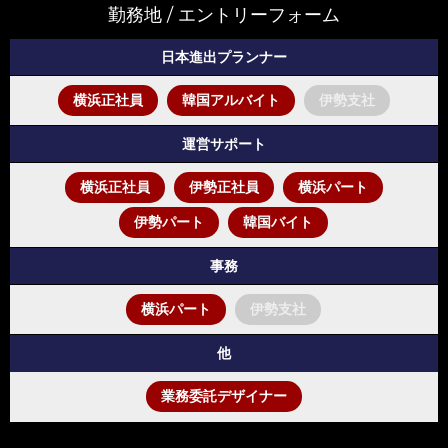
勤務地 / エントリーフォーム
日本進出プランナー
横浜正社員
韓国アルバイト
伊勢支社
つ
運営サポート
横浜正社員
伊勢正社員
横浜パート
伊勢パート
韓国バイト
事務
横浜パート
伊勢支社
]海外ブ
他
業務委託デザイナー