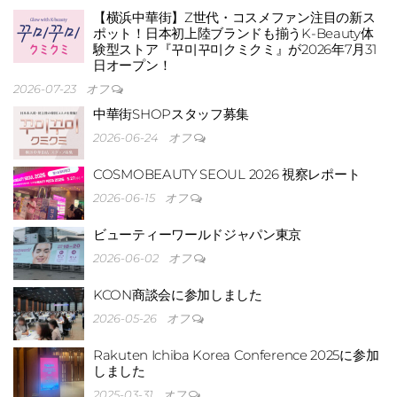
【横浜中華街】Z世代・コスメファン注目の新ス
ポット！日本初上陸ブランドも揃うK-Beauty体
験型ストア『꾸미꾸미クミクミ』が2026年7月31
日オープン！
世界
2026-07-23
オフ
中華街SHOPスタッフ募集
2026-06-24
オフ
COSMOBEAUTY SEOUL 2026 視察レポート
2026-06-15
オフ
ビューティーワールドジャパン東京
社ア
2026-06-02
オフ
KCON商談会に参加しました
2026-05-26
オフ
Rakuten Ichiba Korea Conference 2025に参加
しました
2025-03-31
オフ