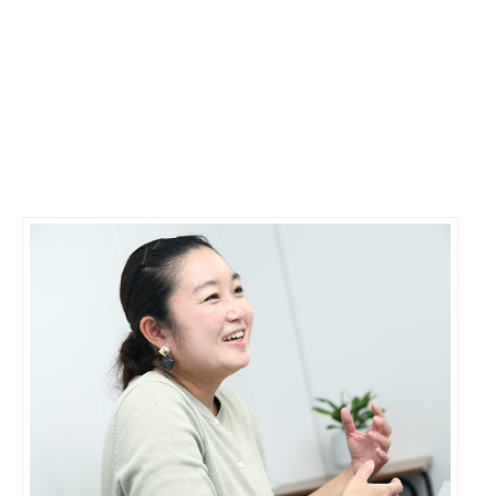
I-
ドの