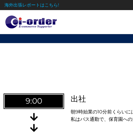
海外出張レポートはこちら!
日
出社
9:00
朝9時始業の10分前くらい
私はバス通勤で、保育園への
株式会