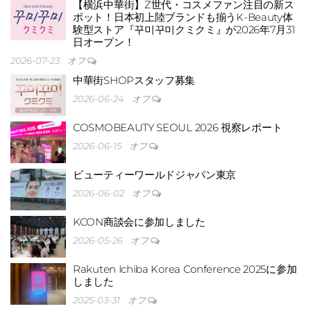
【横浜中華街】Z世代・コスメファン注目の新ス
ポット！日本初上陸ブランドも揃うK-Beauty体
験型ストア『꾸미꾸미クミクミ』が2026年7月31
日オープン！
2026-07-23
オフ
中華街SHOPスタッフ募集
2026-06-24
オフ
ランド
COSMOBEAUTY SEOUL 2026 視察レポート
2026-06-15
オフ
ビューティーワールドジャパン東京
2026-06-02
オフ
ちが
KCON商談会に参加しました
2026-05-26
オフ
Rakuten Ichiba Korea Conference 2025に参加
しました
2025-03-31
オフ