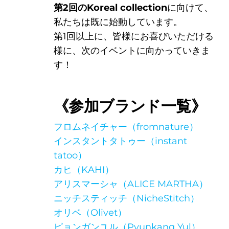
第2回のKoreal collection
に向けて、
私たちは既に始動しています。
ORDER
第1回以上に、皆様にお喜びいただける
様に、次のイベントに向かっていきま
す！
《参加ブランド一覧》
を見
フロムネイチャー（fromnature）
インスタントタトゥー（instant
tatoo）
カヒ（KAHI）
アリスマーシャ（ALICE MARTHA）
ニッチスティッチ（NicheStitch）
オリベ（Olivet）
ピョンガンユル（Pyunkang Yul）