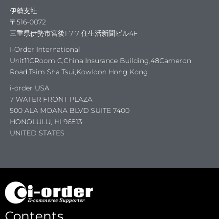
伊勢支社
〒516-0072
三重県伊勢市宮後1-7-7 住生活新聞ビル4F
I-Order International
Unit11CRoom C,China Insurance Building,48Cameron
の日
Road,Tsim Sha Tsui,Kowloon Hong Kong.
i-order USA
7 WATER FRONT PLAZA
500 ALA MOANA BLVD SUITE 7400
HONOLULU, HI 96813
UNITED STATES
ットシ
Contents