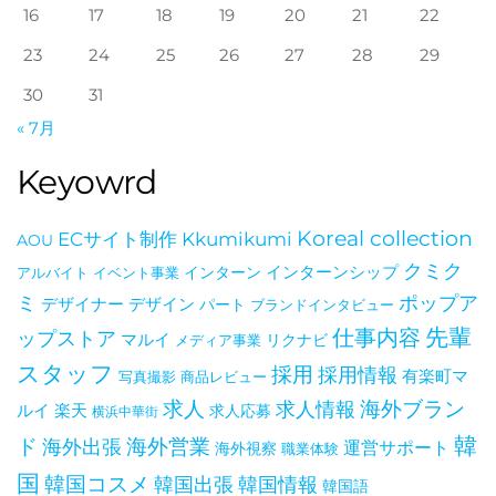
を日本
16
17
18
19
20
21
22
23
24
25
26
27
28
29
30
31
« 7月
せ
Keyowrd
Koreal collection
ECサイト制作
Kkumikumi
AOU
クミク
インターン
インターンシップ
アルバイト
イベント事業
ポップア
ミ
デザイナー
デザイン
パート
ブランドインタビュー
仕事内容
先輩
ップストア
マルイ
メディア事業
リクナビ
スタッフ
採用
採用情報
有楽町マ
写真撮影
商品レビュー
海外ブラン
求人
求人情報
ルイ
楽天
求人応募
横浜中華街
韓
ド
海外出張
海外営業
運営サポート
海外視察
職業体験
国
韓国コスメ
韓国出張
韓国情報
韓国語