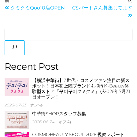
前
次
に埋
クミクミQoo10店OPEN
CSパートさん募集してます
Recent Post
【横浜中華街】Z世代・コスメファン注目の新ス
ポット！日本初上陸ブランドも揃うK-Beauty体
験型ストア『꾸미꾸미クミクミ』が2026年7月31
日オープン！
2026-07-23
オフ
中華街SHOPスタッフ募集
もれ
2026-06-24
オフ
COSMOBEAUTY SEOUL 2026 視察レポート