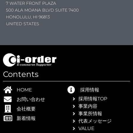
7 WATER FRONT PLAZA
500 ALA MOANA BLVD SUITE 7400
HONOLULU, HI 96813
UNITED STATES
つ
Contents
HOME
採用情報
採用情報TOP
お問い合わせ
]海外ブ
事業内容
会社概要
事業所情報
新着情報
代表メッセージ
VALUE