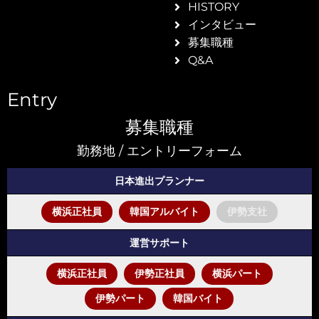
HISTORY
け、
インタビュー
募集職種
Q&A
Entry
募集職種
勤務地 / エントリーフォーム
日本進出プランナー
横浜正社員
韓国アルバイト
伊勢支社
運営サポート
横浜正社員
伊勢正社員
横浜パート
私た
伊勢パート
韓国バイト