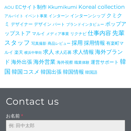
Koreal collection
ECサイト制作
Kkumikumi
AOU
クミク
インターン
インターンシップ
アルバイト
イベント事業
ポップア
ミ
デザイナー
デザイン
パート
ブランドインタビュー
イヤ
仕事内容
先輩
ップストア
マルイ
メディア事業
リクナビ
スタッフ
採用
採用情報
有楽町マ
写真撮影
商品レビュー
海外ブラン
求人
求人情報
ルイ
楽天
求人応募
横浜中華街
韓
ド
海外出張
海外営業
運営サポート
海外視察
職業体験
国
韓国コスメ
韓国出張
韓国情報
韓国語
Contact us
お名前
*