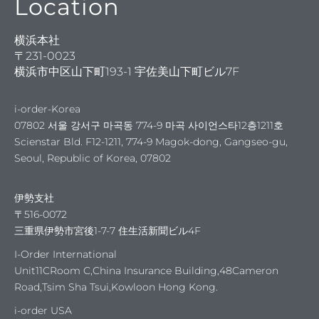
Location
横浜本社
ORDER
〒231-0023
横浜市中区山下町193-1 宇佐美山下町ビル7F
i-order-Korea
07802 서울 강서구 마곡동 774-9 마곡 사이언스타12층1211호
Scienstar Bld. F12-1211, 774-9 Magok-dong, Gangseo-gu,
を見
Seoul, Republic of Korea, 07802
伊勢支社
〒516-0072
三重県伊勢市宮後1-7-7 住生活新聞ビル4F
I-Order International
Unit11CRoom C,China Insurance Building,48Cameron
Road,Tsim Sha Tsui,Kowloon Hong Kong.
i-order USA