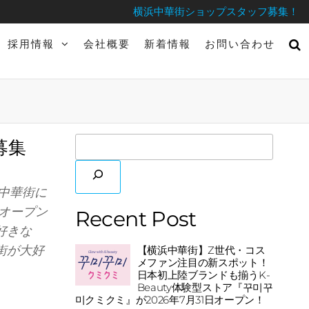
横浜中華街ショップスタッフ募集！
採用情報
会社概要
新着情報
お問い合わせ
募集
浜中華街に
オープン
Recent Post
好きな
街が大好
【横浜中華街】Z世代・コス
メファン注目の新スポット！
日本初上陸ブランドも揃うK-
Beauty体験型ストア『꾸미꾸
미クミクミ』が2026年7月31日オープン！