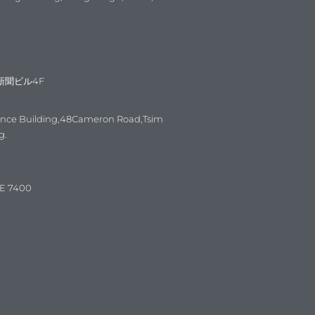
新聞ビル4F
ance Building,48Cameron Road,Tsim
g.
E 7400