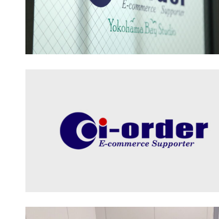
世界
社ア
に埋