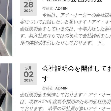
28
投稿者:
ADMIN
2024
今回は、アイ・オーダーの会社説
容についてお話したいと思います！アイ・オ
会社説明会をしているのは、今年入社した新
す。新入社員ならではの視点で会社説明をし
身の体験談を話したりしております。 下…
会社説明会を開催して
5月
02
す
2024
投稿者:
ADMIN
会社説明会を開催しております！ アイ・オー
は、現在2025年度新卒採用のための会社説
ております。 若手の正社員が多いアイ・オー