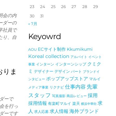
23
24
25
26
27
28
29
明会の内
30
31
ーダーの
« 7月
卒社員で
Keyowrd
たり、自
ECサイト制作
Kkumikumi
AOU
Koreal collection
アルバイト
イベント
クミク
インターン
インターンシップ
事業
おりま
ミ
デザイナー
デザイン
パート
ブランドイ
ポップアップストア
マルイ
ンタビュー
仕事内容
先輩
メディア事業
リクナビ
スタッフ
採用
写真撮影
商品レビュー
ダーで
採用情報
求
有楽町マルイ
楽天
横浜中華街
明会を行っ
海外ブランド
人
求人情報
求人応募
ダーです