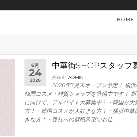
HOME
中華街SHOPスタッフ
6月
24
投稿者:
ADMIN
2026
2026年7月末オープン予定！ 横
韓国コスメ・雑貨ショップを準備中です！ 新
に向けて、アルバイト大募集中！・韓国が大
方！・韓国コスメが大好きな方！・横浜中華
きな方！・弊社への就職希望でお仕…