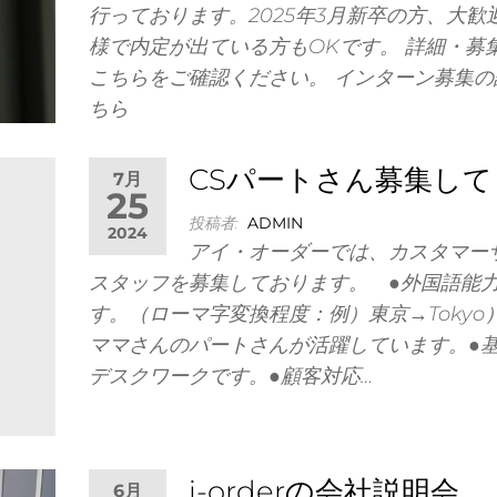
行っております。2025年3月新卒の方、大歓
様で内定が出ている方もOKです。 詳細・募
こちらをご確認ください。 インターン募集の
ちら
CSパートさん募集して
7月
25
投稿者:
ADMIN
2024
アイ・オーダーでは、カスタマー
スタッフを募集しております。 ●外国語能
す。（ローマ字変換程度：例）東京→Tokyo
ママさんのパートさんが活躍しています。●
デスクワークです。●顧客対応…
i-orderの会社説明会
6月