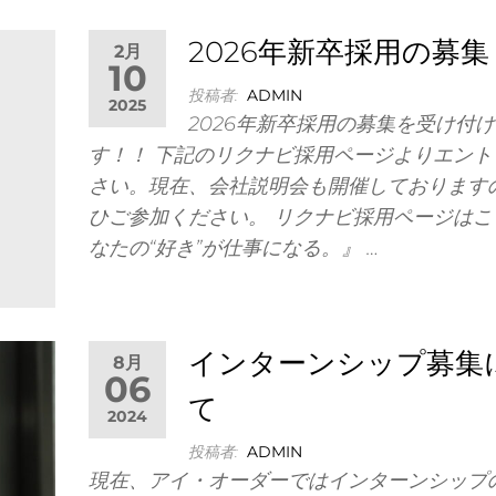
2026年新卒採用の募集
2月
10
投稿者:
ADMIN
2025
2026年新卒採用の募集を受け付
す！！ 下記のリクナビ採用ページよりエント
さい。現在、会社説明会も開催しております
ひご参加ください。 リクナビ採用ページはこ
なたの“好き”が仕事になる。』 …
インターンシップ募集
8月
06
て
2024
投稿者:
ADMIN
現在、アイ・オーダーではインターンシップ