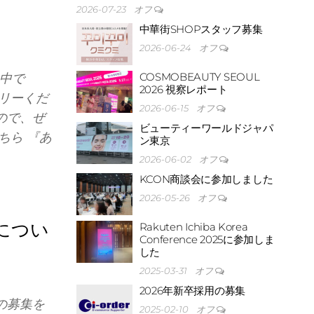
2026-07-23
オフ
中華街SHOPスタッフ募集
2026-06-24
オフ
COSMOBEAUTY SEOUL
け中で
2026 視察レポート
リーくだ
2026-06-15
オフ
ので、ぜ
ビューティーワールドジャパ
ちら 『あ
ン東京
2026-06-02
オフ
KCON商談会に参加しました
2026-05-26
オフ
につい
Rakuten Ichiba Korea
Conference 2025に参加しま
した
2025-03-31
オフ
2026年新卒採用の募集
の募集を
2025-02-10
オフ