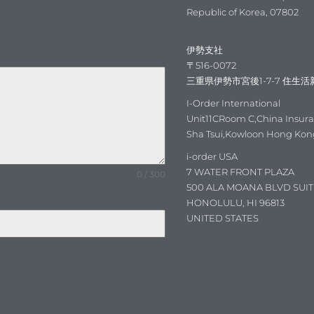
Republic of Korea, 07802
伊勢支社
〒516-0072
三重県伊勢市宮後1-7-7 住生活
I-Order International
Unit11CRoom C,China Insur
Sha Tsui,Kowloon Hong Kon
i-order USA
7 WATER FRONT PLAZA
0 / 300
500 ALA MOANA BLVD SUIT
HONOLULU, HI 96813
UNITED STATES