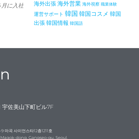
海外出張
海外営業
海外視察
職業体験
4月に入社
韓国
韓国コスメ
韓国
運営サポート
出張
韓国情報
韓国語
on
1 宇佐美山下町ビル7F
-9 마곡 사이언스타12층1211호
4-9 Magok-dong, Gangseo-gu, Seoul,