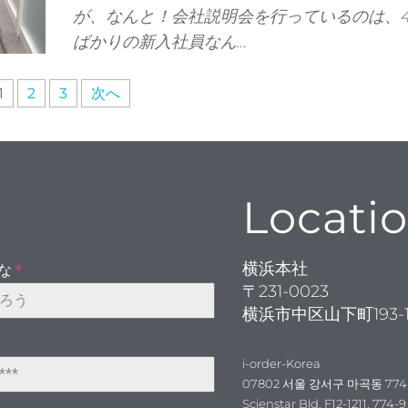
が、なんと！会社説明会を行っているのは、
ばかりの新入社員なん…
1
2
3
次へ
Locati
横浜本社
がな
*
〒231-0023
横浜市中区山下町193-
i-order-Korea
07802 서울 강서구 마곡동 774
Scienstar Bld. F12-1211, 77