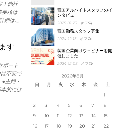
迎！他社
韓国アルバイトスタッフのイ
集要項は
ンタビュー
詳細はこ
2025-01-23
オフ
韓国勤務スタッフ募集
2024-12-13
オフ
ます
韓国企業向けウェビナーを開
催しました
2024-12-05
オフ
サポート
力は不要で
2026年8月
）●主婦・
日
月
火
水
木
金
土
基本的には
1
2
3
4
5
6
7
8
9
10
11
12
13
14
15
16
17
18
19
20
21
22