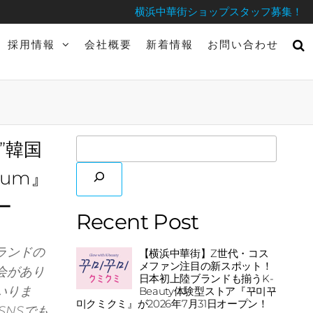
横浜中華街ショップスタッフ募集！
採用情報
会社概要
新着情報
お問い合わせ
”韓国
ium』
ー
Recent Post
ランドの
【横浜中華街】Z世代・コス
メファン注目の新スポット！
会があり
日本初上陸ブランドも揃うK-
いりま
Beauty体験型ストア『꾸미꾸
미クミクミ』が2026年7月31日オープン！
SNSでも