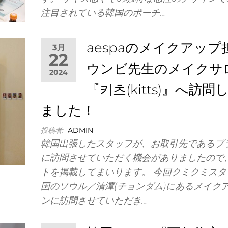
注目されている韓国のポーチ…
aespaのメイクアップ
3月
22
ウンビ先生のメイクサ
2024
『키츠(kitts)』へ訪問
ました！
投稿者:
ADMIN
韓国出張したスタッフが、お取引先であるブ
に訪問させていただく機会がありましたので
トを掲載してまいります。 今回クミクミスタ
国のソウル／清潭(チョンダム)にあるメイク
ンに訪問させていただき…