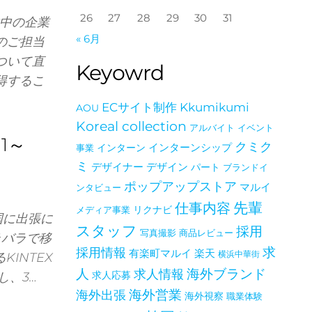
26
27
28
29
30
31
約中の企業
« 6月
のご担当
ついて直
Keyowrd
得するこ
ECサイト制作
Kkumikumi
AOU
Koreal collection
アルバイト
イベント
1～
クミク
インターン
インターンシップ
事業
ミ
デザイナー
デザイン
パート
ブランドイ
ポップアップストア
マルイ
ンタビュー
仕事内容
先輩
メディア事業
リクナビ
国に出張に
スタッフ
採用
写真撮影
商品レビュー
ラバラで移
採用情報
求
有楽町マルイ
楽天
横浜中華街
INTEX
海外ブランド
人
求人情報
し、3…
求人応募
海外出張
海外営業
海外視察
職業体験