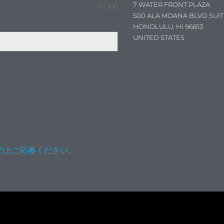
7 WATER FRONT PLAZA
0 / 300
500 ALA MOANA BLVD SUIT
HONOLULU, HI 96813
UNITED STATES
の上ご応募ください。