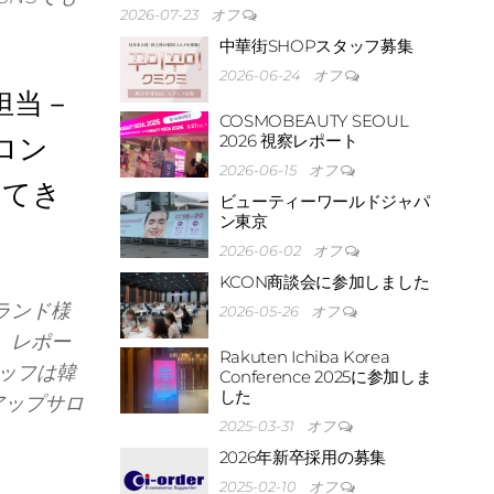
2026-07-23
オフ
中華街SHOPスタッフ募集
2026-06-24
オフ
担当－
COSMOBEAUTY SEOUL
2026 視察レポート
ロン
2026-06-15
オフ
してき
ビューティーワールドジャパ
ン東京
2026-06-02
オフ
KCON商談会に参加しました
ランド様
2026-05-26
オフ
、レポー
Rakuten Ichiba Korea
ッフは韓
Conference 2025に参加しま
した
アップサロ
2025-03-31
オフ
2026年新卒採用の募集
2025-02-10
オフ