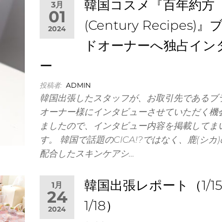
韓国コスメ『百年約方
3月
01
(Century Recipes)
2024
ドオーナーへ独占イン
ー
投稿者:
ADMIN
韓国出張したスタッフが、お取引先であるブ
オーナー様にインタビューさせていただく機
ましたので、インタビュー内容を掲載してま
す。 韓国で話題のCICA!?ではなく、鹿(シカ
配合したスキンケアシ…
韓国出張レポート（1/1
1月
24
1/18）
2024