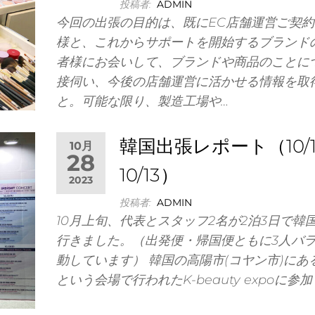
投稿者:
ADMIN
今回の出張の目的は、既にEC店舗運営ご契
様と、これからサポートを開始するブランド
者様にお会いして、ブランドや商品のことに
接伺い、今後の店舗運営に活かせる情報を取
と。可能な限り、製造工場や…
韓国出張レポート（10/1
10月
28
10/13）
2023
投稿者:
ADMIN
10月上旬、代表とスタッフ2名が2泊3日で韓
行きました。（出発便・帰国便ともに3人バ
動しています） 韓国の高陽市(コヤン市)にあるK
という会場で行われたK-beauty expoに参加