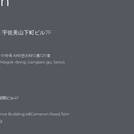
on
1 宇佐美山下町ビル7F
-9 마곡 사이언스타12층1211호
4-9 Magok-dong, Gangseo-gu, Seoul,
新聞ビル4F
ance Building,48Cameron Road,Tsim
g.