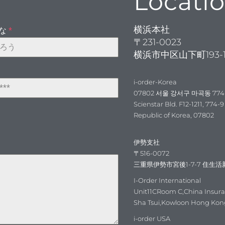
Locati
横浜本社
がな
*
〒231-0023
横浜市中区山下町193-
i-order-Korea
07802 서울 강서구 마곡동 774
Scienstar Bld. F12-1211, 77
Republic of Korea, 07802
伊勢支社
〒516-0072
三重県伊勢市宮後1-7-7 住生活
I-Order International
Unit11CRoom C,China Insur
Sha Tsui,Kowloon Hong Kon
i-order USA