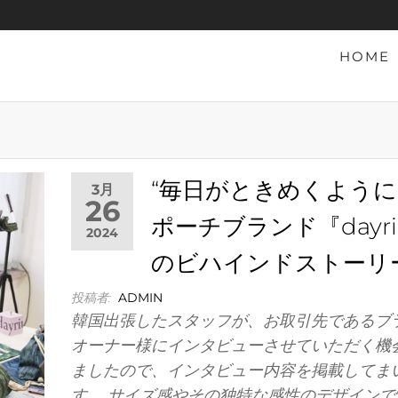
HOME
“毎日がときめくように
3月
26
ポーチブランド『dayr
2024
のビハインドストーリ
投稿者:
ADMIN
韓国出張したスタッフが、お取引先であるブ
オーナー様にインタビューさせていただく機
ましたので、インタビュー内容を掲載してま
す。 サイズ感やその独特な感性のデザインで