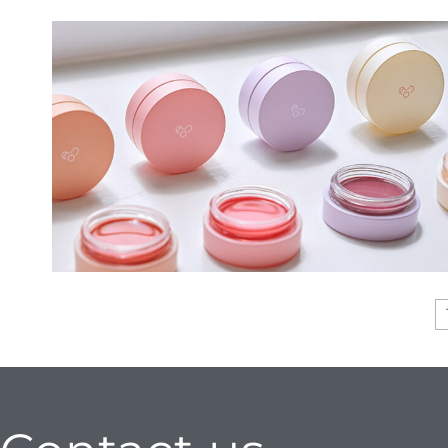
イ・オ
てい