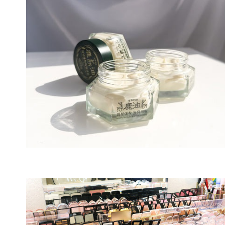
世界
社ア
に埋