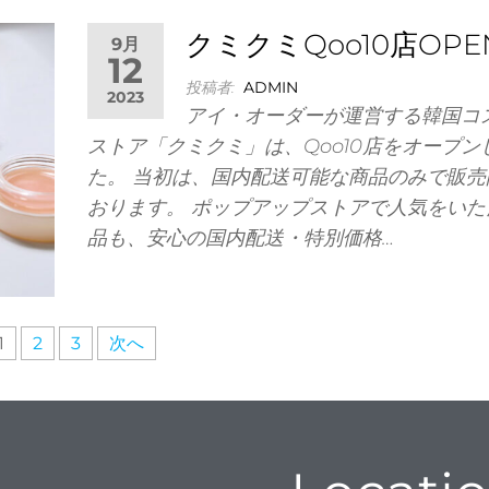
クミクミQoo10店OPE
9月
12
投稿者:
ADMIN
2023
アイ・オーダーが運営する韓国コ
ストア「クミクミ」は、Qoo10店をオープン
た。 当初は、国内配送可能な商品のみで販売
おります。 ポップアップストアで人気をいた
品も、安心の国内配送・特別価格…
1
2
3
次へ