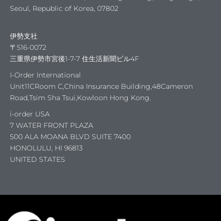
Seoul, Republic of Korea, 07802
ORDER
伊勢支社
〒516-0072
三重県伊勢市宮後1-7-7 住生活新聞ビル4F
I-Order International
Unit11CRoom C,China Insurance Building,48Cameron
Road,Tsim Sha Tsui,Kowloon Hong Kong.
を見
i-order USA
7 WATER FRONT PLAZA
500 ALA MOANA BLVD SUITE 7400
HONOLULU, HI 96813
UNITED STATES