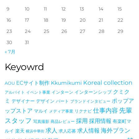
9
10
11
12
13
14
15
16
17
18
19
20
21
22
23
24
25
26
27
28
29
30
31
« 7月
るダ
Keyowrd
Koreal collection
ECサイト制作
Kkumikumi
AOU
クミク
インターン
インターンシップ
アルバイト
イベント事業
ポップア
ミ
デザイナー
デザイン
パート
ブランドインタビュー
仕事内容
先輩
ップストア
マルイ
メディア事業
リクナビ
スタッフ
採用
採用情報
有楽町マ
写真撮影
商品レビュー
ーダー[
海外ブラン
求人
求人情報
ルイ
楽天
求人応募
横浜中華街