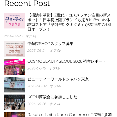
Recent Post
に埋
【横浜中華街】Z世代・コスメファン注目の新ス
ポット！日本初上陸ブランドも揃うK-Beauty体
験型ストア『꾸미꾸미クミクミ』が2026年7月31
日オープン！
2026-07-23
オフ
中華街SHOPスタッフ募集
2026-06-24
オフ
COSMOBEAUTY SEOUL 2026 視察レポート
2026-06-15
オフ
ビューティーワールドジャパン東京
2026-06-02
オフ
KCON商談会に参加しました
もれ
2026-05-26
オフ
Rakuten Ichiba Korea Conference 2025に参加