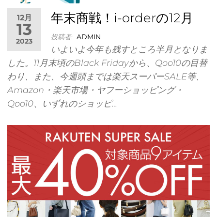
株式会
年末商戦！i-orderの12月
12月
13
投稿者:
ADMIN
2023
いよいよ今年も残すところ半月となりま
した。11月末頃のBlack Fridayから、Qoo10の目替
わり、また、今週頭までは楽天スーパーSALE等、
Amazon・楽天市場・ヤフーショッピング・
本・
Qoo10、いずれのショッピ…