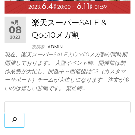
楽天スーパーSALE &
6月
08
世界
Qoo10メガ割
2023
投稿者:
ADMIN
現在、楽天スーパーSALEとQoo10メガ割が同時期
開催しております。 大型イベント時、開催前は制
作業務が大忙し、開催中～開催後はCS（カスタマ
ーサポート）チームが大忙しになります。注文が多
社ア
いのは嬉しい悲鳴です。 繁忙時…