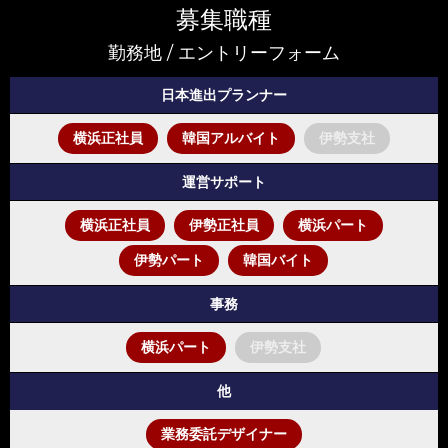
募集職種
け、
勤務地 / エントリーフォーム
日本進出プランナー
横浜正社員
韓国アルバイト
伊勢支社
運営サポート
横浜正社員
伊勢正社員
横浜パート
伊勢パート
韓国バイト
事務
横浜パート
伊勢支社
私た
他
業務委託デザイナー