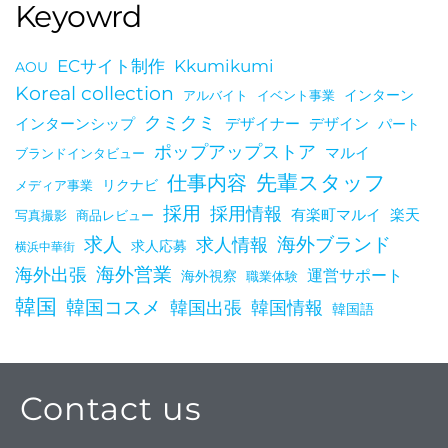
Keyowrd
ORDER
ECサイト制作
Kkumikumi
AOU
Koreal collection
インターン
アルバイト
イベント事業
クミクミ
インターンシップ
デザイナー
デザイン
パート
ポップアップストア
マルイ
ブランドインタビュー
仕事内容
先輩スタッフ
メディア事業
リクナビ
を見
採用
採用情報
有楽町マルイ
楽天
写真撮影
商品レビュー
海外ブランド
求人
求人情報
求人応募
横浜中華街
海外出張
海外営業
運営サポート
海外視察
職業体験
韓国
韓国コスメ
韓国出張
韓国情報
韓国語
Contact us