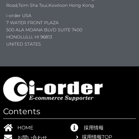
Road,Tsim Sha Tsui,Kowloon Hong Kong.
i-order USA
7 WATER FRONT PLAZA
500 ALA MOANA BLVD SUITE 7400
HONOLULU, HI 96813
UNITED STATES
輝か
Contents
HOME
採用情報
採用情報TOP
お問い合わせ