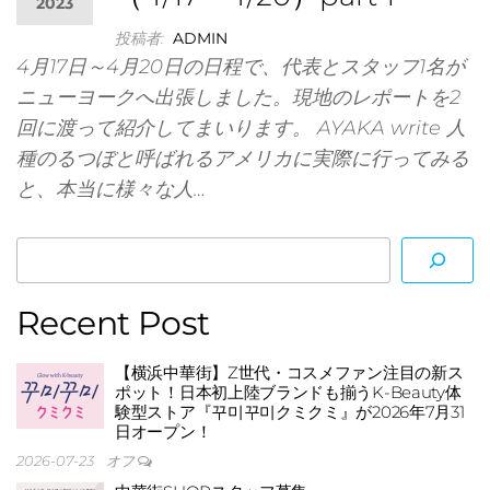
2023
投稿者:
ADMIN
4月17日～4月20日の日程で、代表とスタッフ1名が
ニューヨークへ出張しました。現地のレポートを2
イヤ
回に渡って紹介してまいります。 AYAKA write 人
種のるつぼと呼ばれるアメリカに実際に行ってみる
と、本当に様々な人…
Recent Post
【横浜中華街】Z世代・コスメファン注目の新ス
ポット！日本初上陸ブランドも揃うK-Beauty体
験型ストア『꾸미꾸미クミクミ』が2026年7月31
日オープン！
2026-07-23
オフ