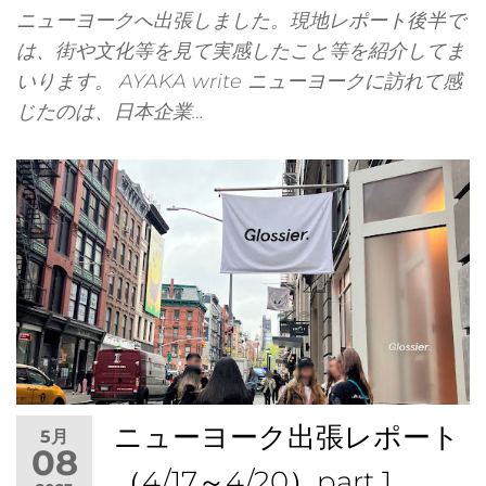
ニューヨークへ出張しました。現地レポート後半で
は、街や文化等を見て実感したこと等を紹介してま
いります。 AYAKA write ニューヨークに訪れて感
じたのは、日本企業…
るダ
ニューヨーク出張レポート
ーダー[
5月
08
（4/17～4/20）part 1