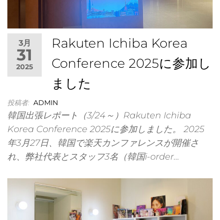
Rakuten Ichiba Korea
3月
世界
31
Conference 2025に参加し
2025
ました
投稿者:
ADMIN
韓国出張レポート（3/24～）Rakuten Ichiba
Korea Conference 2025に参加しました。 2025
社ア
年3月27日、韓国で楽天カンファレンスが開催さ
れ、弊社代表とスタッフ3名（韓国i-order…