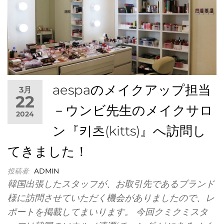
に埋
aespaのメイクアップ担当
3月
22
－ウンビ先生のメイクサロ
2024
ン『키츠(kitts)』へ訪問し
てきました！
投稿者:
ADMIN
韓国出張したスタッフが、お取引先であるブランド
もれ
様に訪問させていただく機会がありましたので、レ
ポートを掲載してまいります。 今回クミクミスタ