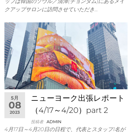
ッフは韓国のソウル／清潭(チョンダム)にあるメイ
クアップサロンに訪問させていただき…
イ・オ
てい
ニューヨーク出張レポート
5月
08
（4/17～4/20）part 2
2023
投稿者:
ADMIN
4月17日～4月20日の日程で、代表とスタッフ1名が