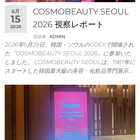
株式会
COSMOBEAUTY SEOUL
6月
15
2026 視察レポート
2026
投稿者:
ADMIN
2026年5月29日、韓国・ソウルのCOEXで開催され
た「COSMOBEAUTY SEOUL 2026」に参加いた
本・
しました。 COSMOBEAUTY SEOULは、1987年に
スタートした韓国最大級の美容・化粧品専門展示…